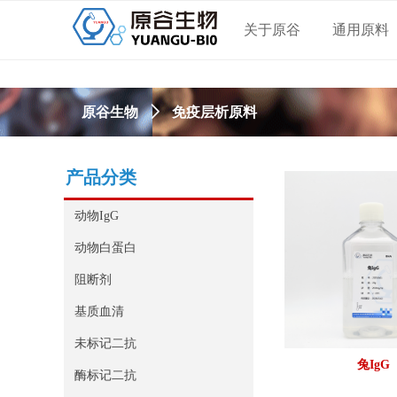
关于原谷
通用原料
免疫层析原料
原谷生物
ꄲ
产品分类
动物IgG
动物白蛋白
阻断剂
基质血清
未标记二抗
兔IgG
酶标记二抗