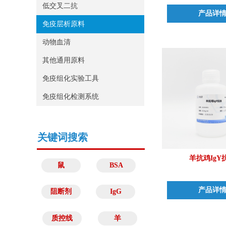
低交叉二抗
产品详
免疫层析原料
动物血清
其他通用原料
免疫组化实验工具
免疫组化检测系统
关键词搜索
羊抗鸡IgY
鼠
BSA
产品详
阻断剂
IgG
质控线
羊