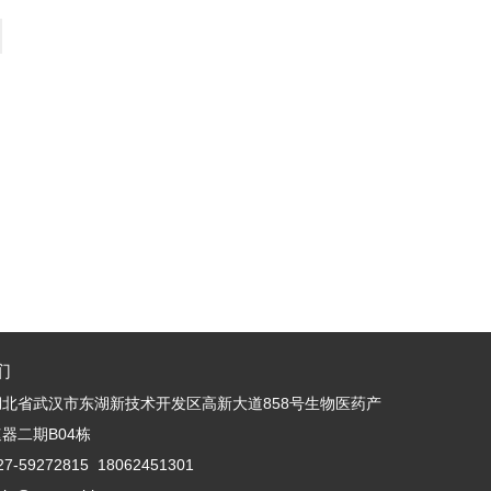
们
北省武汉市东湖新技术开发区高新大道858号生物医药产
器二期B04栋
-59272815 18062451301