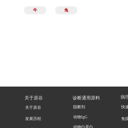
牛
兔
病
关于原谷
诊断通用原料
阻断剂
快
关于原谷
动物IgG
发展历程
免
动物白蛋白