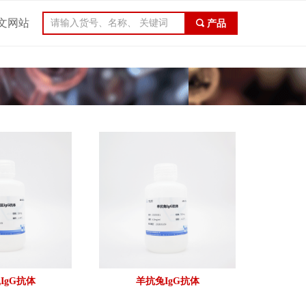
文网站
끠
产品
IgG抗体
羊抗兔IgG抗体