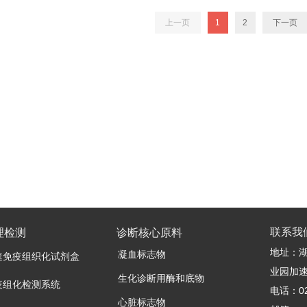
上一页
1
2
下一页
联系我
理检测
诊断核心原料
地址：湖
凝血标志物
速免疫组织化试剂盒
业园加速
生化诊断用酶和底物
疫组化检测系统
电话：027
心脏标志物