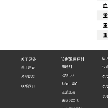
病
关于原谷
诊断通用原料
阻断剂
快
关于原谷
动物IgG
发展历程
免
动物白蛋白
联系我们
免
基质血清
免
未标记二抗