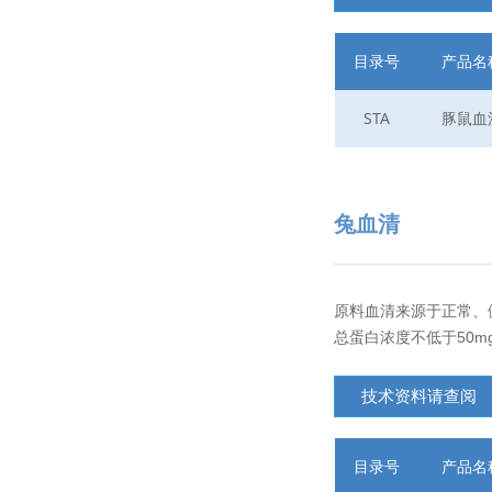
目录号
产品名
STA
豚鼠血
兔血清
原料血清来源于正常、
总蛋白浓度不低于50mg/
技术资料请查阅
目录号
产品名