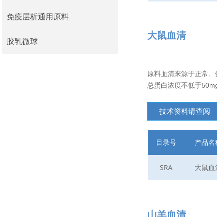
二级抗体
免疫层析通用原料
大鼠血清
免疫层析通用原料
胶乳微球
胶乳微球
原料血清来源于正常、
总蛋白浓度不低于50mg/
技术资料请查阅
目录号
产品名
SRA
大鼠血
山羊血清