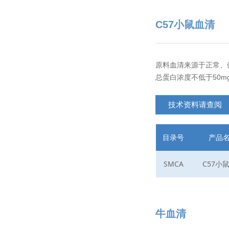
C57小鼠血清
原料血清来源于正常、健
总蛋白浓度不低于50mg/
技术资料请查阅
目录号
产品
SMCA
C57小
牛血清