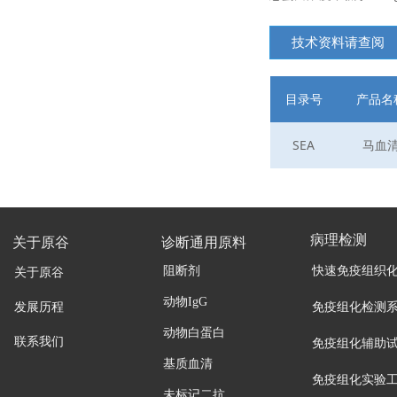
技术资料请查阅
目录号
产品名
SEA
马血
病理检测
关于原谷
诊断通用原料
阻断剂
快速免疫组织
关于原谷
动物IgG
发展历程
免疫组化检测
动物白蛋白
联系我们
免疫组化辅助
基质血清
免疫组化实验
未标记二抗