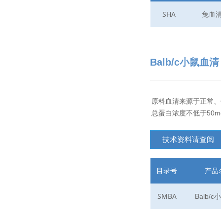
SHA
兔血
Balb/c小鼠血清
原料血清来源于正常、健
总蛋白浓度不低于50mg
技术资料请查阅
目录号
产品
SMBA
Balb/c