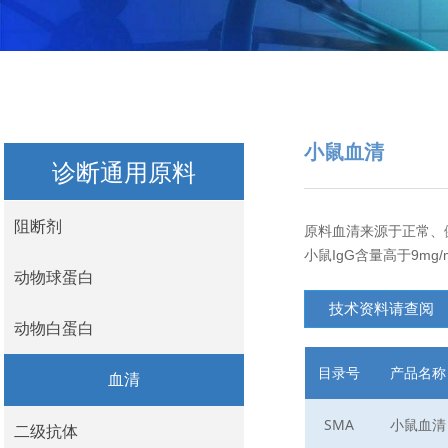
小鼠血清
诊断通用原料
阻断剂
原料血清来源于正常、
小鼠IgG含量高于9mg/
阻断剂
动物球蛋白
技术资料请查阅
动物球蛋白
动物白蛋白
目录号
产品名称
动物白蛋白
血清
SMA
小鼠血清
二级抗体
血清